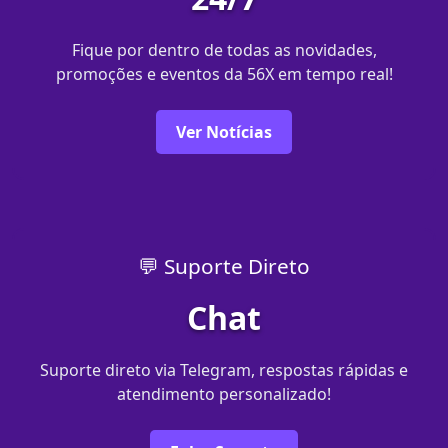
Fique por dentro de todas as novidades,
promoções e eventos da 56X em tempo real!
Ver Notícias
💬 Suporte Direto
Chat
Suporte direto via Telegram, respostas rápidas e
atendimento personalizado!