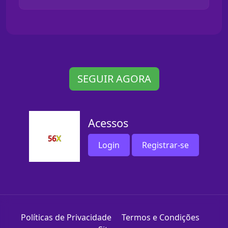
SEGUIR AGORA
Acessos
Login
Registrar-se
Políticas de Privacidade
Termos e Condições