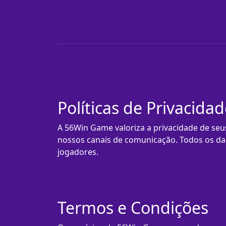
Políticas de Privacida
A 56Win Game valoriza a privacidade de se
nossos canais de comunicação. Todos os dad
jogadores.
Termos e Condições