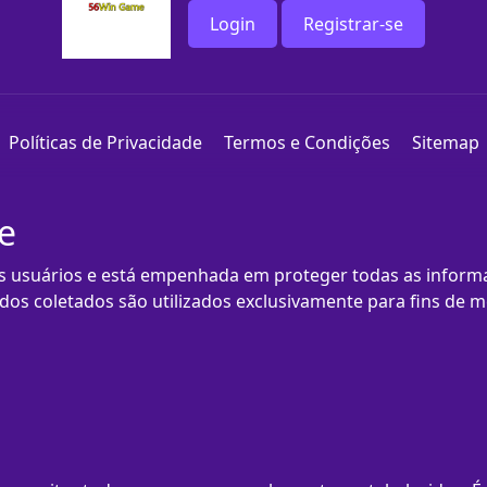
Login
Registrar-se
Políticas de Privacidade
Termos e Condições
Sitemap
de
us usuários e está empenhada em proteger todas as inform
os coletados são utilizados exclusivamente para fins de m