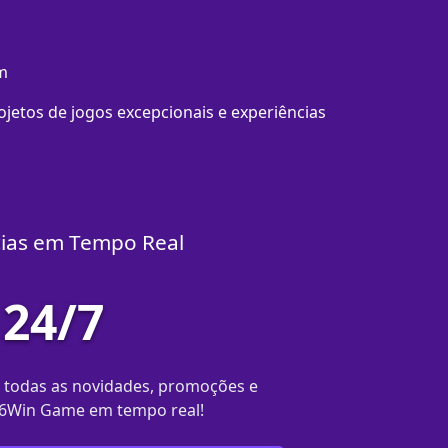
m
jetos de jogos excepcionais e experiências
cias em Tempo Real
24/7
e todas as novidades, promoções e
56Win Game em tempo real!