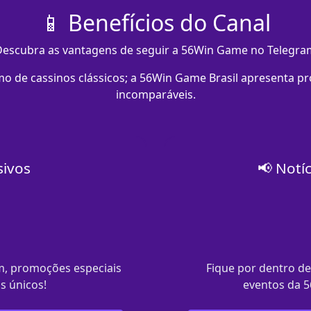
📱 Benefícios do Canal
Descubra as vantagens de seguir a 56Win Game no Telegra
o de cassinos clássicos; a 56Win Game Brasil apresenta pro
incomparáveis.
sivos
📢 Notí
m, promoções especiais
Fique por dentro d
s únicos!
eventos da 