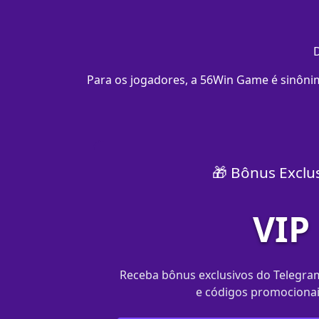
Para os jogadores, a 56Win Game é sinônim
🎁 Bônus Exclu
VIP
Receba bônus exclusivos do Telegra
e códigos promocionai