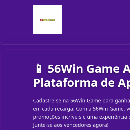
📱 56Win Game 
Plataforma de A
Cadastre-se na 56Win Game para ganha
em cada recarga. Com a 56Win Game, v
promoções incríveis e uma experiência d
Junte-se aos vencedores agora!