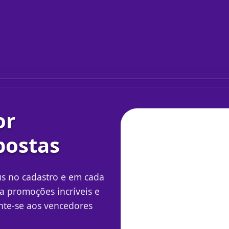
or
postas
s no cadastro e em cada
a promoções incríveis e
unte-se aos vencedores