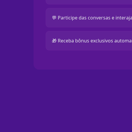
💬 Participe das conversas e interaj
🎁 Receba bônus exclusivos autom