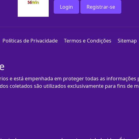
Login
Registrar-se
Políticas de Privacidade
Termos e Condições
Sitemap
de
ários e está empenhada em proteger todas as informações 
os coletados são utilizados exclusivamente para fins de m