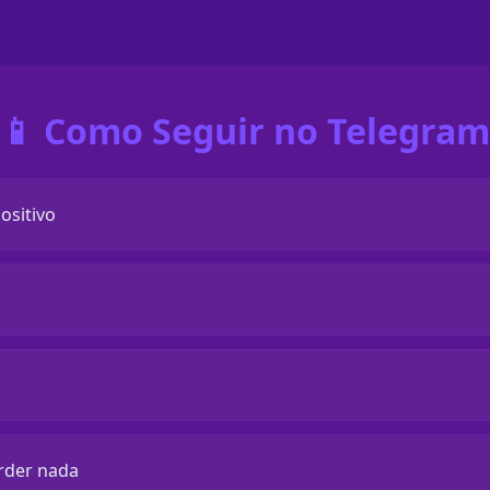
📱 Como Seguir no Telegram
ositivo
erder nada