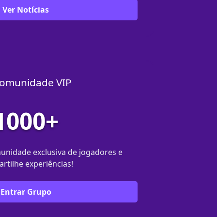
Ver Notícias
Comunidade VIP
1000+
unidade exclusiva de jogadores e
rtilhe experiências!
Entrar Grupo