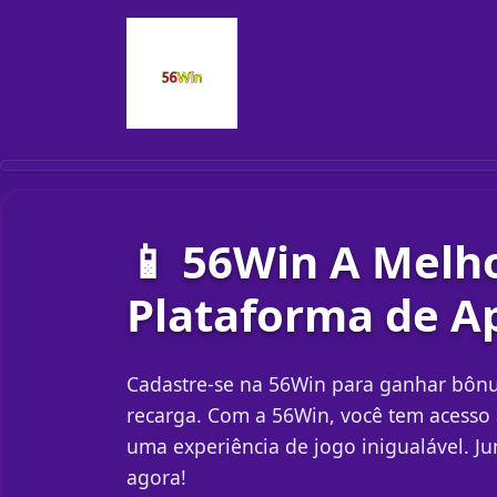
📱 56Win A Melh
Plataforma de A
Cadastre-se na 56Win para ganhar bônu
recarga. Com a 56Win, você tem acesso 
uma experiência de jogo inigualável. J
agora!