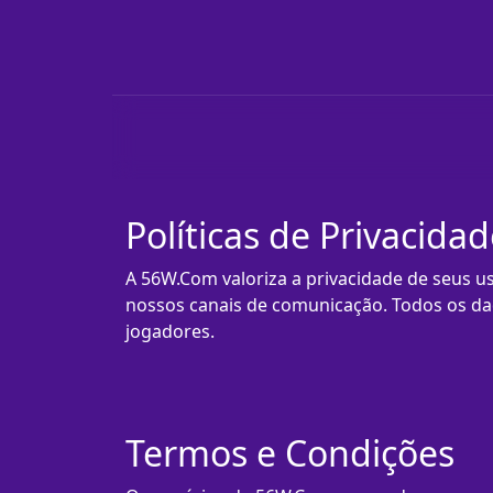
Políticas de Privacida
A 56W.Com valoriza a privacidade de seus 
nossos canais de comunicação. Todos os dad
jogadores.
Termos e Condições