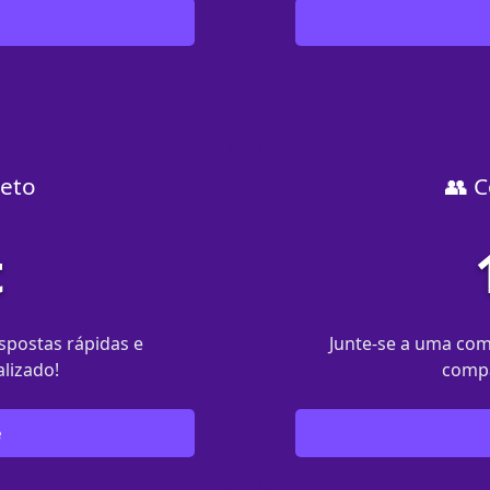
reto
👥 
t
espostas rápidas e
Junte-se a uma com
lizado!
compa
e