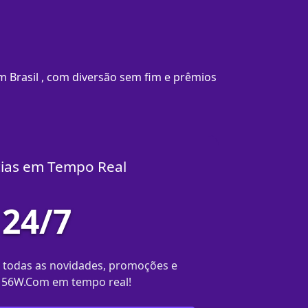
 Brasil , com diversão sem fim e prêmios
cias em Tempo Real
24/7
e todas as novidades, promoções e
 56W.Com em tempo real!