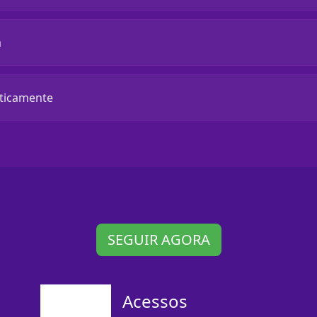
a
aticamente
SEGUIR AGORA
Acessos