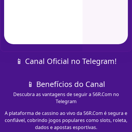
📱 Canal Oficial no Telegram!
📱 Benefícios do Canal
Descubra as vantagens de seguir a 56R.Com no
Telegram
A plataforma de cassino ao vivo da 56R.Com é segura e
confiável, cobrindo jogos populares como slots, roleta,
dados e apostas esportivas.