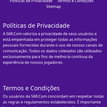
Políticas de Privacidade
Termos e Condições
Sitemap
Políticas de Privacidade
A 56R.Com valoriza a privacidade de seus usuários e
está empenhada em proteger todas as informações
pessoais fornecidas durante o uso de nossos canais de
comunicação. Todos os dados coletados são utilizados
exclusivamente para fins de melhoria contínua da
experiência de nossos jogadores.
Termos e Condições
Os usuários da 56R.Com concordam em respeitar todas
as regras e regulamentos estabelecidos. É importante