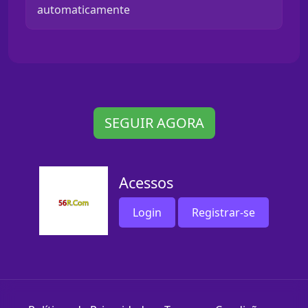
automaticamente
SEGUIR AGORA
Acessos
Login
Registrar-se