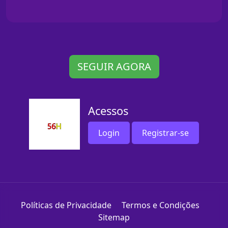
SEGUIR AGORA
Acessos
Login
Registrar-se
Políticas de Privacidade
Termos e Condições
Sitemap