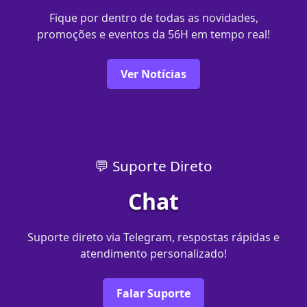
Fique por dentro de todas as novidades,
promoções e eventos da 56H em tempo real!
Ver Notícias
💬 Suporte Direto
Chat
Suporte direto via Telegram, respostas rápidas e
atendimento personalizado!
Falar Suporte