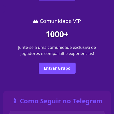
👥 Comunidade VIP
1000+
Junte-se a uma comunidade exclusiva de
jogadores e compartilhe experiências!
Entrar Grupo
📱 Como Seguir no Telegram