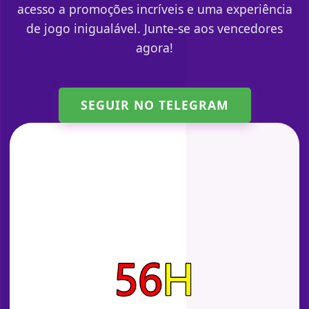
acesso a promoções incríveis e uma experiência
de jogo inigualável. Junte-se aos vencedores
agora!
SEGUIR NO TELEGRAM