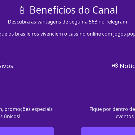
📱 Benefícios do Canal
Descubra as vantagens de seguir a 56B no Telegram
que os brasileiros vivenciem o cassino online com jogos po
sivos
📢 Notí
m, promoções especiais
Fique por dentro d
s únicos!
eventos