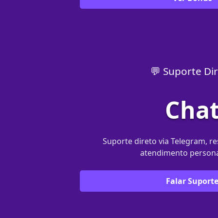
💬 Suporte Di
Cha
Suporte direto via Telegram, r
atendimento persona
Falar Suport