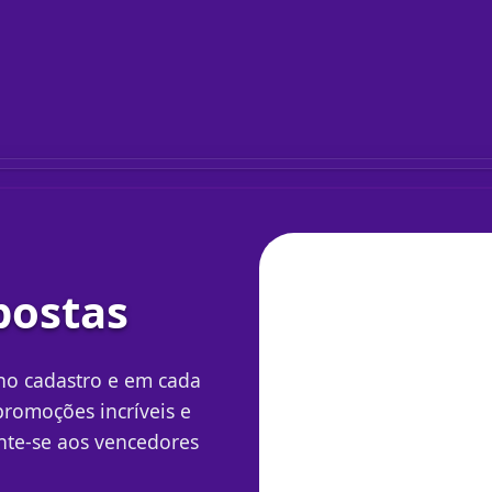
postas
no cadastro e em cada
promoções incríveis e
unte-se aos vencedores