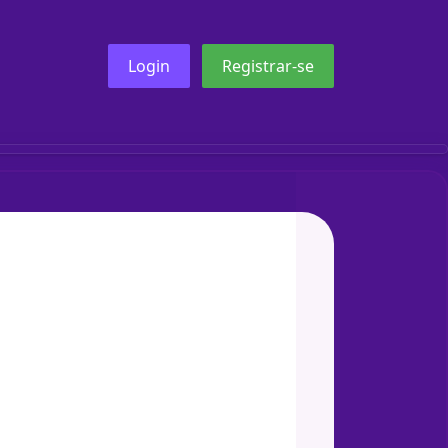
Login
Registrar-se