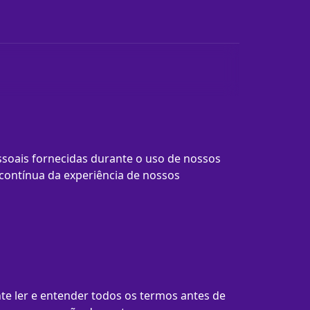
ssoais fornecidas durante o uso de nossos
 contínua da experiência de nossos
te ler e entender todos os termos antes de