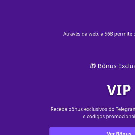
Através da web, a 56B permite 
🎁 Bônus Exclu
VIP
Receba bônus exclusivos do Telegra
e códigos promocionai
Ver Bônus