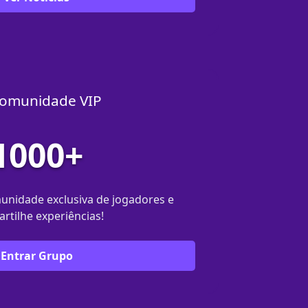
Comunidade VIP
1000+
unidade exclusiva de jogadores e
rtilhe experiências!
Entrar Grupo