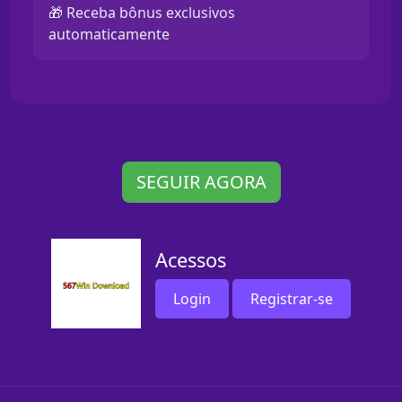
🎁 Receba bônus exclusivos
automaticamente
SEGUIR AGORA
Acessos
Login
Registrar-se