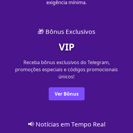
exigência mínima.
🎁 Bônus Exclusivos
VIP
Receba bônus exclusivos do Telegram,
promoções especiais e códigos promocionais
únicos!
Ver Bônus
📢 Notícias em Tempo Real