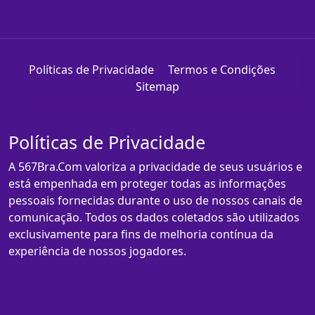
Políticas de Privacidade
Termos e Condições
Sitemap
Políticas de Privacidade
A 567Bra.Com valoriza a privacidade de seus usuários e
está empenhada em proteger todas as informações
pessoais fornecidas durante o uso de nossos canais de
comunicação. Todos os dados coletados são utilizados
exclusivamente para fins de melhoria contínua da
experiência de nossos jogadores.