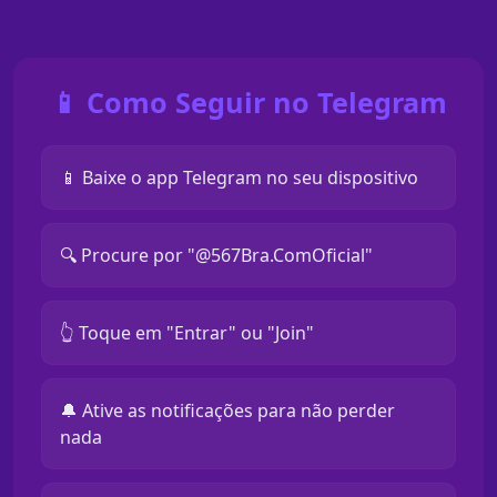
📱 Como Seguir no Telegram
📱 Baixe o app Telegram no seu dispositivo
🔍 Procure por "@567Bra.ComOficial"
👆 Toque em "Entrar" ou "Join"
🔔 Ative as notificações para não perder
nada