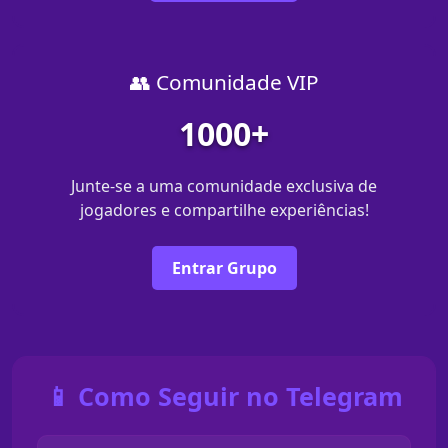
👥 Comunidade VIP
1000+
Junte-se a uma comunidade exclusiva de
jogadores e compartilhe experiências!
Entrar Grupo
📱 Como Seguir no Telegram