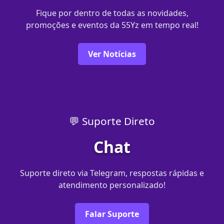
Fique por dentro de todas as novidades,
promoções e eventos da 55Yz em tempo real!
Ver Notícias
💬 Suporte Direto
Chat
Suporte direto via Telegram, respostas rápidas e
atendimento personalizado!
Falar Suporte