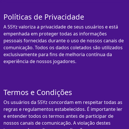
Políticas de Privacidade
A 55Yz valoriza a privacidade de seus usuários e está
empenhada em proteger todas as informações
pessoais fornecidas durante o uso de nossos canais de
comunicação. Todos os dados coletados são utilizados
exclusivamente para fins de melhoria contínua da
experiência de nossos jogadores.
Termos e Condições
Os usuários da 55Yz concordam em respeitar todas as
regras e regulamentos estabelecidos. É importante ler
e entender todos os termos antes de participar de
nossos canais de comunicação. A violação destes