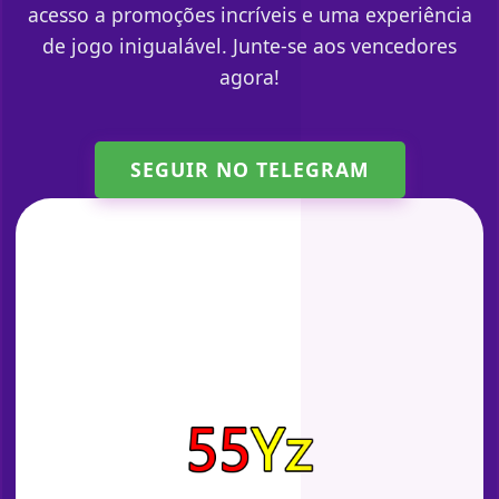
acesso a promoções incríveis e uma experiência
de jogo inigualável. Junte-se aos vencedores
agora!
SEGUIR NO TELEGRAM