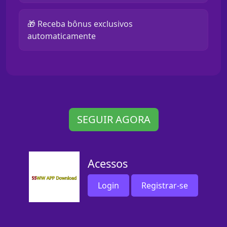
🎁 Receba bônus exclusivos
automaticamente
SEGUIR AGORA
Acessos
Login
Registrar-se