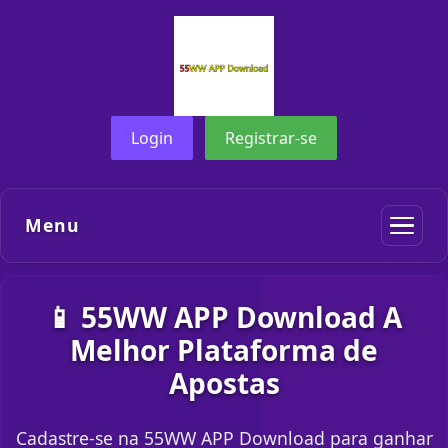
Login
Registrar-se
Menu
📱 55WW APP Download A
Melhor Plataforma de
Apostas
Cadastre-se na 55WW APP Download para ganhar