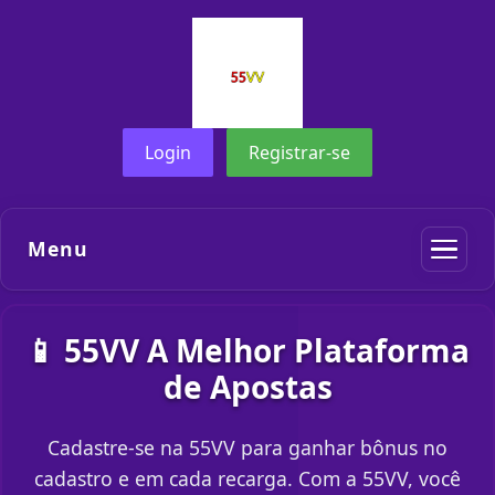
Login
Registrar-se
Menu
📱 55VV A Melhor Plataforma
de Apostas
Cadastre-se na 55VV para ganhar bônus no
cadastro e em cada recarga. Com a 55VV, você