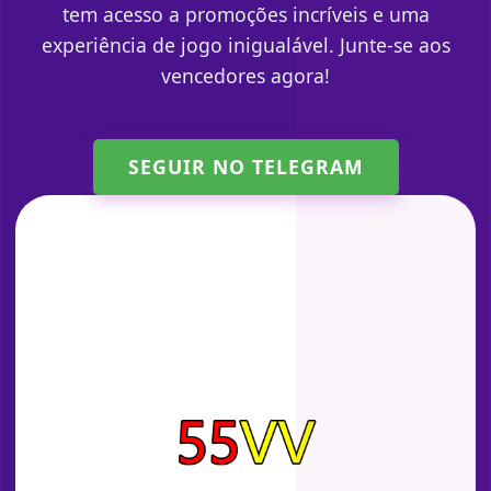
tem acesso a promoções incríveis e uma
experiência de jogo inigualável. Junte-se aos
vencedores agora!
SEGUIR NO TELEGRAM