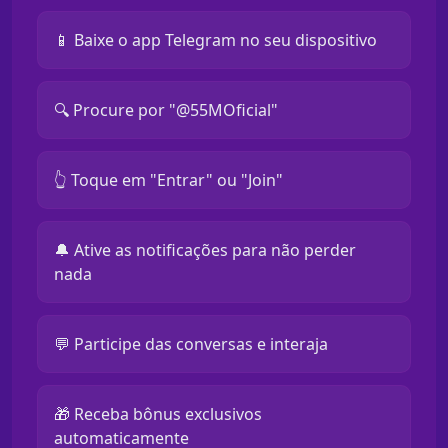
📱 Baixe o app Telegram no seu dispositivo
🔍 Procure por "@55MOficial"
👆 Toque em "Entrar" ou "Join"
🔔 Ative as notificações para não perder
nada
💬 Participe das conversas e interaja
🎁 Receba bônus exclusivos
automaticamente