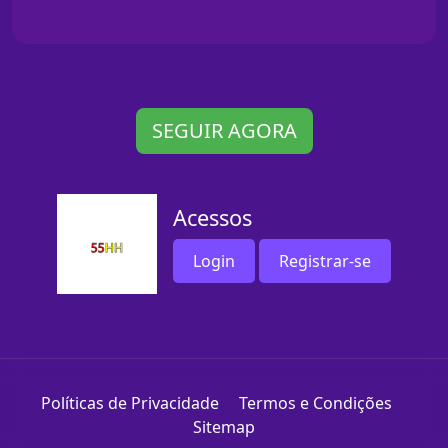
SEGUIR AGORA
Acessos
Login
Registrar-se
Políticas de Privacidade
Termos e Condições
Sitemap