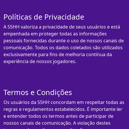
Políticas de Privacidade
A 55HH valoriza a privacidade de seus usuários e está
empenhada em proteger todas as informações
pessoais fornecidas durante o uso de nossos canais de
comunicação. Todos os dados coletados são utilizados
exclusivamente para fins de melhoria contínua da
experiência de nossos jogadores.
Termos e Condições
Os usuários da 55HH concordam em respeitar todas as
regras e regulamentos estabelecidos. É importante ler
e entender todos os termos antes de participar de
nossos canais de comunicação. A violação destes