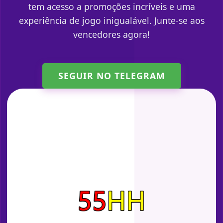
tem acesso a promoções incríveis e uma
experiência de jogo inigualável. Junte-se aos
vencedores agora!
SEGUIR NO TELEGRAM