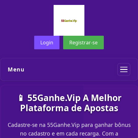
Login
Registrar-se
Menu
📱 55Ganhe.Vip A Melhor
Plataforma de Apostas
Cadastre-se na 55Ganhe.Vip para ganhar bônus
no cadastro e em cada recarga. Com a