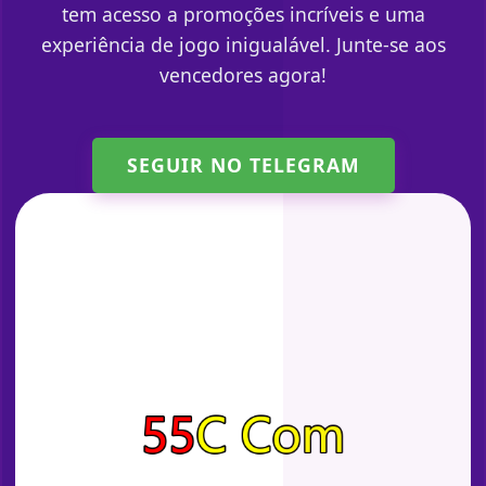
tem acesso a promoções incríveis e uma
experiência de jogo inigualável. Junte-se aos
vencedores agora!
SEGUIR NO TELEGRAM