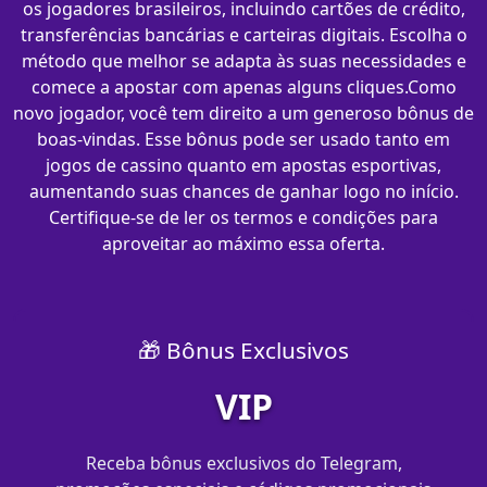
os jogadores brasileiros, incluindo cartões de crédito,
transferências bancárias e carteiras digitais. Escolha o
método que melhor se adapta às suas necessidades e
comece a apostar com apenas alguns cliques.Como
novo jogador, você tem direito a um generoso bônus de
boas-vindas. Esse bônus pode ser usado tanto em
jogos de cassino quanto em apostas esportivas,
aumentando suas chances de ganhar logo no início.
Certifique-se de ler os termos e condições para
aproveitar ao máximo essa oferta.
🎁 Bônus Exclusivos
VIP
Receba bônus exclusivos do Telegram,