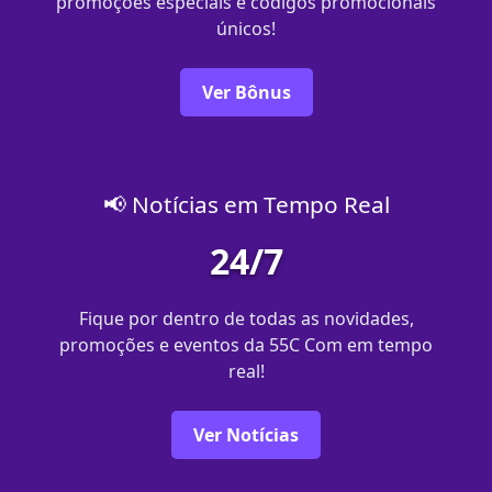
promoções especiais e códigos promocionais
únicos!
Ver Bônus
📢 Notícias em Tempo Real
24/7
Fique por dentro de todas as novidades,
promoções e eventos da 55C Com em tempo
real!
Ver Notícias