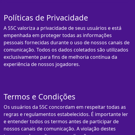
Políticas de Privacidade
A 55C valoriza a privacidade de seus usuários e está
empenhada em proteger todas as informações
pessoais fornecidas durante o uso de nossos canais de
comunicação. Todos os dados coletados são utilizados
exclusivamente para fins de melhoria contínua da
experiência de nossos jogadores.
Termos e Condições
Os usuários da 55C concordam em respeitar todas as
regras e regulamentos estabelecidos. É importante ler
e entender todos os termos antes de participar de
nossos canais de comunicação. A violação destes