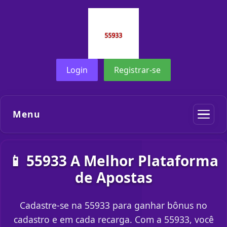
Login
Registrar-se
Menu
📱 55933 A Melhor Plataforma
de Apostas
Cadastre-se na 55933 para ganhar bônus no
cadastro e em cada recarga. Com a 55933, você