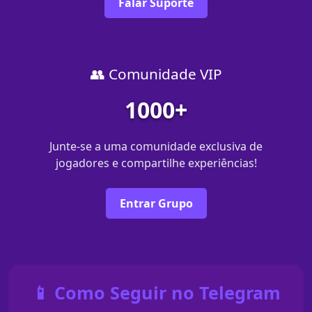
Falar Suporte
👥 Comunidade VIP
1000+
Junte-se a uma comunidade exclusiva de
jogadores e compartilhe experiências!
Entrar Grupo
📱 Como Seguir no Telegram