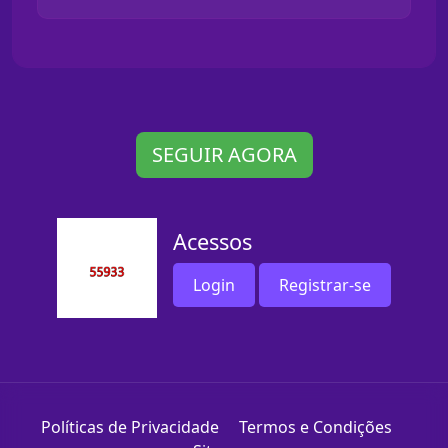
SEGUIR AGORA
Acessos
Login
Registrar-se
Políticas de Privacidade
Termos e Condições