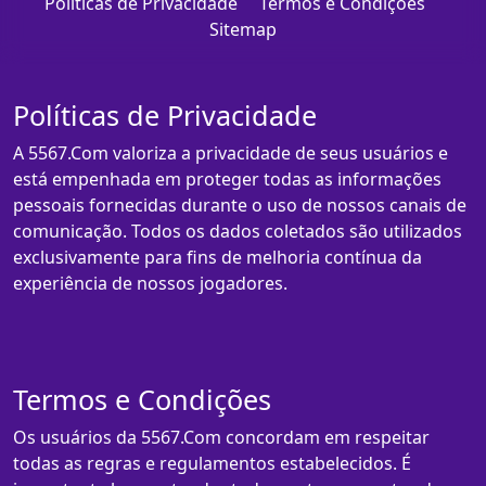
Políticas de Privacidade
Termos e Condições
Sitemap
Políticas de Privacidade
A 5567.Com valoriza a privacidade de seus usuários e
está empenhada em proteger todas as informações
pessoais fornecidas durante o uso de nossos canais de
comunicação. Todos os dados coletados são utilizados
exclusivamente para fins de melhoria contínua da
experiência de nossos jogadores.
Termos e Condições
Os usuários da 5567.Com concordam em respeitar
todas as regras e regulamentos estabelecidos. É