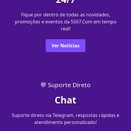
Fique por dentro de todas as novidades,
promoções e eventos da 5567.Com em tempo
real!
Ver Notícias
💬 Suporte Direto
Chat
Suporte direto via Telegram, respostas rápidas e
atendimento personalizado!