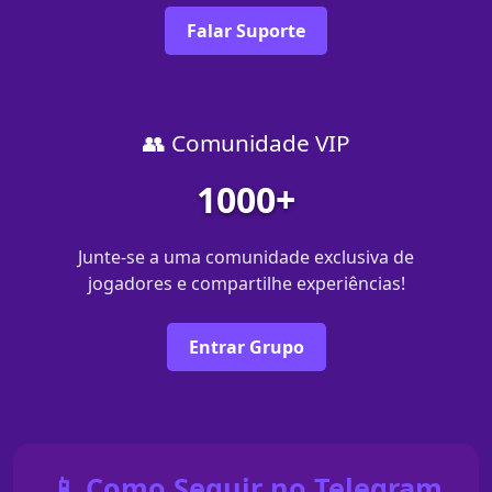
Falar Suporte
👥 Comunidade VIP
1000+
Junte-se a uma comunidade exclusiva de
jogadores e compartilhe experiências!
Entrar Grupo
📱 Como Seguir no Telegram