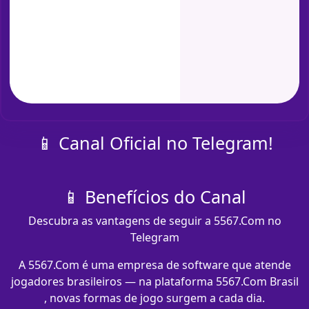
📱 Canal Oficial no Telegram!
📱 Benefícios do Canal
Descubra as vantagens de seguir a 5567.Com no
Telegram
A 5567.Com é uma empresa de software que atende
jogadores brasileiros — na plataforma 5567.Com Brasil
, novas formas de jogo surgem a cada dia.