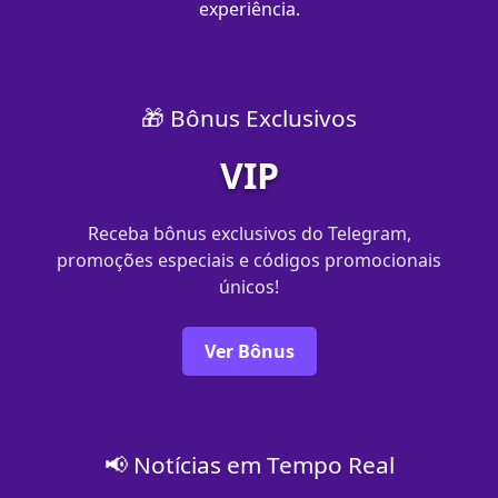
experiência.
🎁 Bônus Exclusivos
VIP
Receba bônus exclusivos do Telegram,
promoções especiais e códigos promocionais
únicos!
Ver Bônus
📢 Notícias em Tempo Real