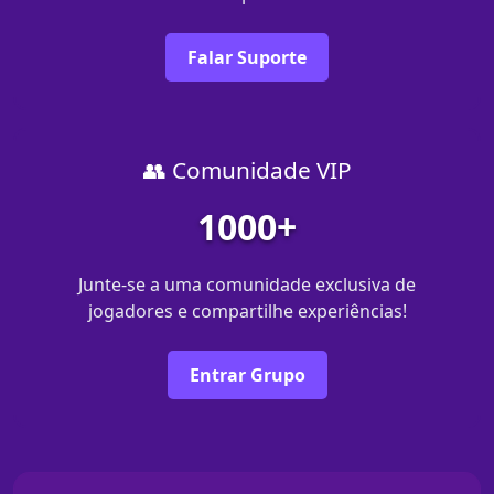
Falar Suporte
👥 Comunidade VIP
1000+
Junte-se a uma comunidade exclusiva de
jogadores e compartilhe experiências!
Entrar Grupo