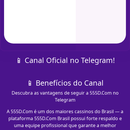
📱 Canal Oficial no Telegram!
📱 Benefícios do Canal
Descubra as vantagens de seguir a 555D.Com no
Telegram
A 555D.Com é um dos maiores cassinos do Brasil — a
plataforma 555D.Com Brasil possui forte respaldo e
uma equipe profissional que garante a melhor