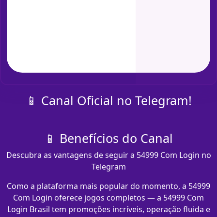
📱 Canal Oficial no Telegram!
📱 Benefícios do Canal
Descubra as vantagens de seguir a 54999 Com Login no
Telegram
Como a plataforma mais popular do momento, a 54999
Com Login oferece jogos completos — a 54999 Com
Login Brasil tem promoções incríveis, operação fluida e