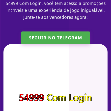
54999 Com Login, você tem acesso a promoções
incríveis e uma experiência de jogo inigualável.
Junte-se aos vencedores agora!
SEGUIR NO TELEGRAM