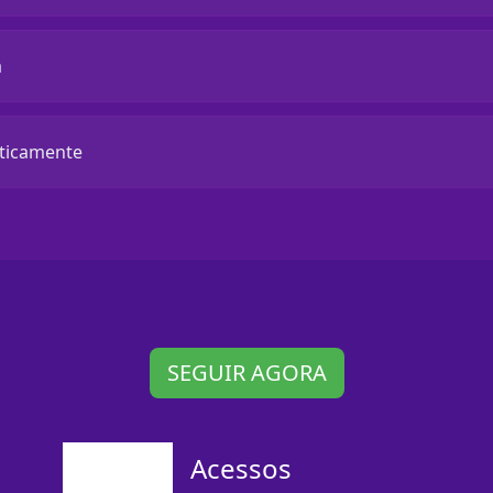
a
aticamente
SEGUIR AGORA
Acessos