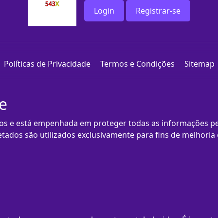
Login
Registrar-se
Políticas de Privacidade
Termos e Condições
Sitemap
de
rios e está empenhada em proteger todas as informações p
tados são utilizados exclusivamente para fins de melhoria