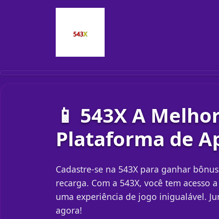
📱 543X A Melho
Plataforma de A
Cadastre-se na 543X para ganhar bônus
recarga. Com a 543X, você tem acesso a
uma experiência de jogo inigualável. J
agora!