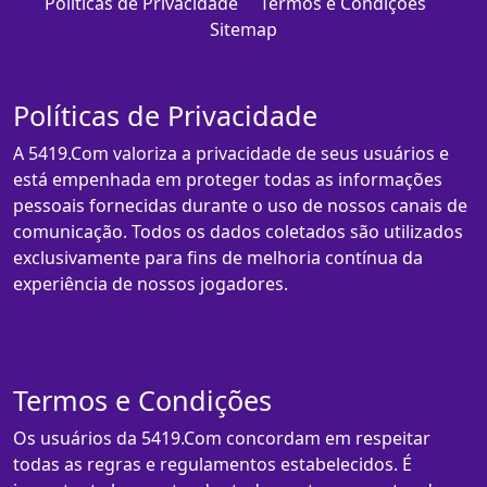
Políticas de Privacidade
Termos e Condições
Sitemap
Políticas de Privacidade
A 5419.Com valoriza a privacidade de seus usuários e
está empenhada em proteger todas as informações
pessoais fornecidas durante o uso de nossos canais de
comunicação. Todos os dados coletados são utilizados
exclusivamente para fins de melhoria contínua da
experiência de nossos jogadores.
Termos e Condições
Os usuários da 5419.Com concordam em respeitar
todas as regras e regulamentos estabelecidos. É