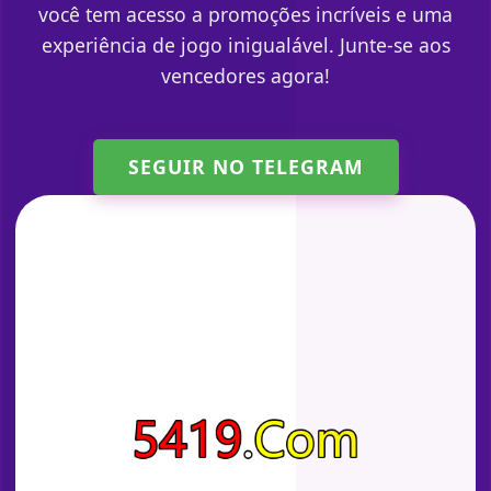
você tem acesso a promoções incríveis e uma
experiência de jogo inigualável. Junte-se aos
vencedores agora!
SEGUIR NO TELEGRAM