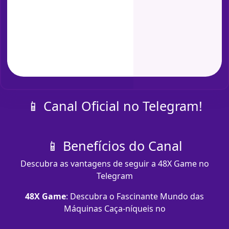
📱 Canal Oficial no Telegram!
📱 Benefícios do Canal
Descubra as vantagens de seguir a 48X Game no
Telegram
48X Game
: Descubra o Fascinante Mundo das
Máquinas Caça-níqueis no