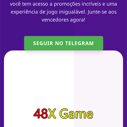
você tem acesso a promoções incríveis e uma
experiência de jogo inigualável. Junte-se aos
vencedores agora!
SEGUIR NO TELEGRAM