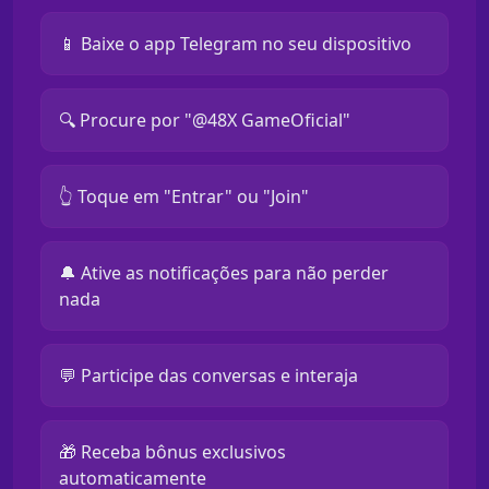
📱 Baixe o app Telegram no seu dispositivo
🔍 Procure por "@48X GameOficial"
👆 Toque em "Entrar" ou "Join"
🔔 Ative as notificações para não perder
nada
💬 Participe das conversas e interaja
🎁 Receba bônus exclusivos
automaticamente