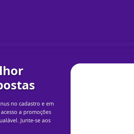
lhor
postas
nus no cadastro e em
 acesso a promoções
ualável. Junte-se aos