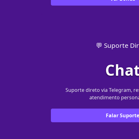
💬 Suporte Di
Cha
Suporte direto via Telegram, r
atendimento persona
Falar Suport