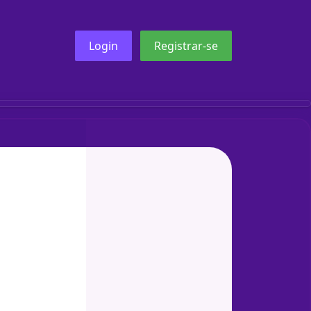
Login
Registrar-se