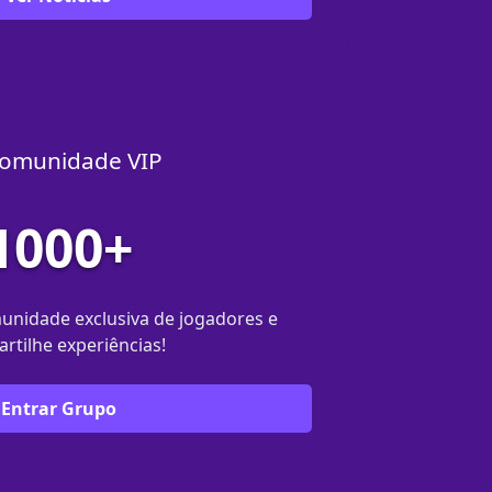
Comunidade VIP
1000+
unidade exclusiva de jogadores e
rtilhe experiências!
Entrar Grupo