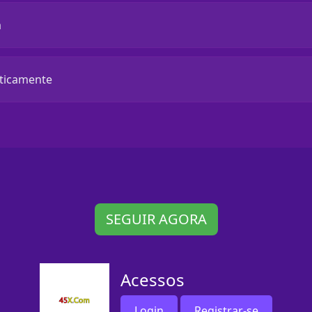
a
aticamente
SEGUIR AGORA
Acessos
Login
Registrar-se