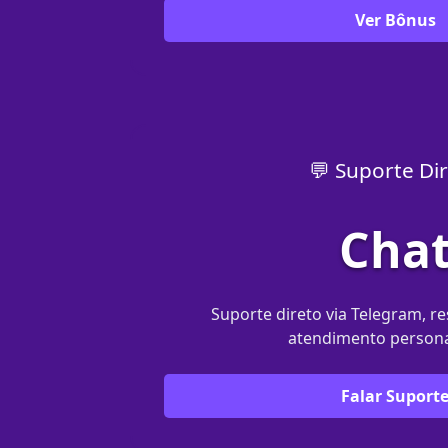
Ver Bônus
💬 Suporte Di
Cha
Suporte direto via Telegram, r
atendimento persona
Falar Suport