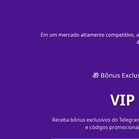
Em um mercado altamente competitivo, a 
4
🎁 Bônus Exclu
VIP
Receba bônus exclusivos do Telegra
e códigos promocionai