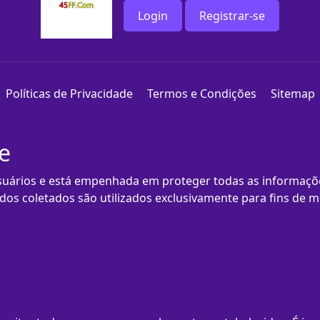
Login
Registrar-se
Políticas de Privacidade
Termos e Condições
Sitemap
de
usuários e está empenhada em proteger todas as informaçõ
os coletados são utilizados exclusivamente para fins de m