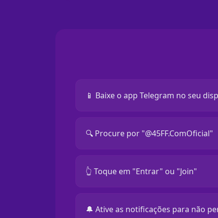
📱 Baixe o app Telegram no seu disp
🔍 Procure por "@45FF.ComOficial"
👆 Toque em "Entrar" ou "Join"
🔔 Ative as notificações para não p