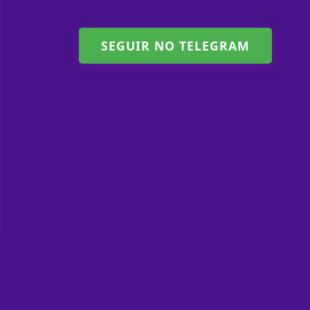
SEGUIR NO TELEGRAM