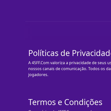
Políticas de Privacida
A 45FF.Com valoriza a privacidade de seus 
nossos canais de comunicação. Todos os dad
jogadores.
Termos e Condições