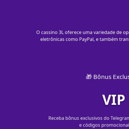
O cassino 3L oferece uma variedade de opç
eletrônicas como PayPal, e também trans
🎁 Bônus Exclu
VIP
Receba bônus exclusivos do Telegra
e códigos promocionai