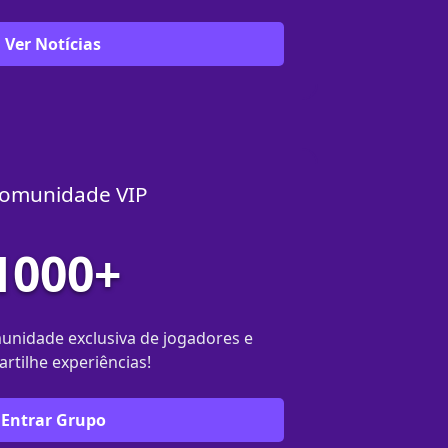
Ver Notícias
Comunidade VIP
1000+
unidade exclusiva de jogadores e
rtilhe experiências!
Entrar Grupo