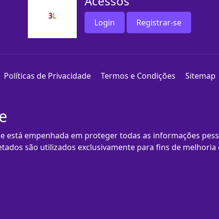
Acessos
Login
Registrar-se
Políticas de Privacidade
Termos e Condições
Sitemap
de
os e está empenhada em proteger todas as informações pess
tados são utilizados exclusivamente para fins de melhoria