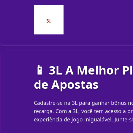
📱 3L A Melhor P
de Apostas
Cadastre-se na 3L para ganhar bônus n
recarga. Com a 3L, você tem acesso a p
experiência de jogo inigualável. Junte-