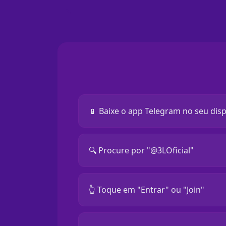
📱 Baixe o app Telegram no seu disp
🔍 Procure por "@3LOficial"
👆 Toque em "Entrar" ou "Join"