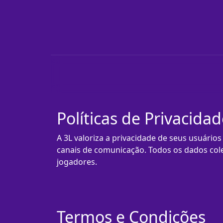
Políticas de Privacida
A 3L valoriza a privacidade de seus usuári
canais de comunicação. Todos os dados cole
jogadores.
Termos e Condições