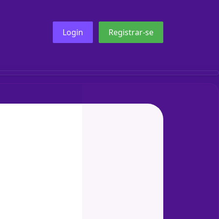
Login
Registrar-se