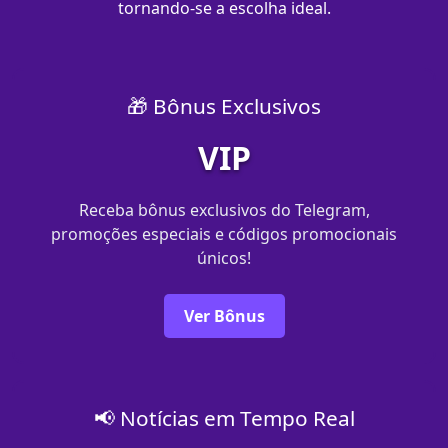
tornando-se a escolha ideal.
🎁 Bônus Exclusivos
VIP
Receba bônus exclusivos do Telegram,
promoções especiais e códigos promocionais
únicos!
Ver Bônus
📢 Notícias em Tempo Real