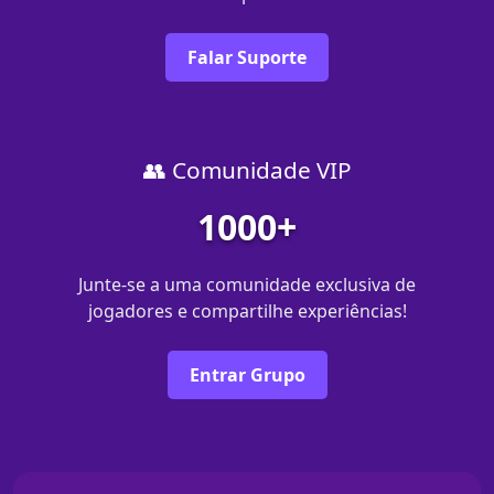
Falar Suporte
👥 Comunidade VIP
1000+
Junte-se a uma comunidade exclusiva de
jogadores e compartilhe experiências!
Entrar Grupo