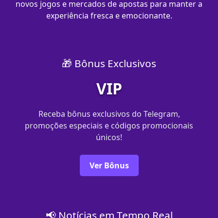
novos jogos e mercados de apostas para manter a
experiência fresca e emocionante.
🎁 Bônus Exclusivos
VIP
Receba bônus exclusivos do Telegram,
promoções especiais e códigos promocionais
únicos!
Ver Bônus
📢 Notícias em Tempo Real