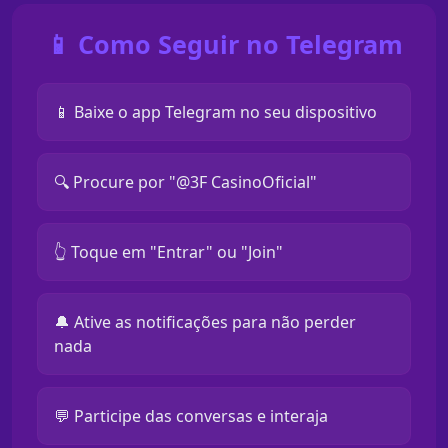
📱 Como Seguir no Telegram
📱 Baixe o app Telegram no seu dispositivo
🔍 Procure por "@3F CasinoOficial"
👆 Toque em "Entrar" ou "Join"
🔔 Ative as notificações para não perder
nada
💬 Participe das conversas e interaja