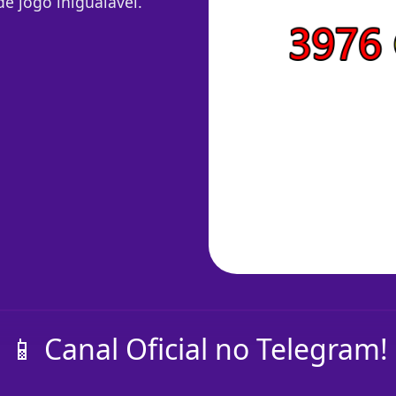
e jogo inigualável.
📱 Canal Oficial no Telegram!