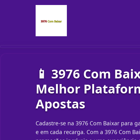
📱 3976 Com Baix
Melhor Platafor
Apostas
Cadastre-se na 3976 Com Baixar para g
e em cada recarga. Com a 3976 Com Baix