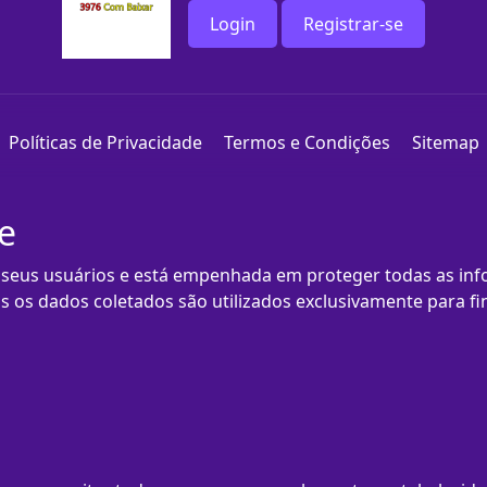
Login
Registrar-se
Políticas de Privacidade
Termos e Condições
Sitemap
de
e seus usuários e está empenhada em proteger todas as in
 os dados coletados são utilizados exclusivamente para fi