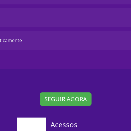
a
aticamente
SEGUIR AGORA
Acessos