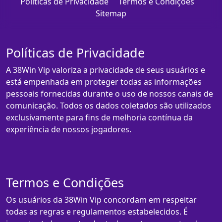
Políticas de Privacidade
Termos e Condições
Sitemap
Políticas de Privacidade
A 38Win Vip valoriza a privacidade de seus usuários e
está empenhada em proteger todas as informações
pessoais fornecidas durante o uso de nossos canais de
comunicação. Todos os dados coletados são utilizados
exclusivamente para fins de melhoria contínua da
experiência de nossos jogadores.
Termos e Condições
Os usuários da 38Win Vip concordam em respeitar
todas as regras e regulamentos estabelecidos. É