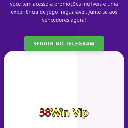
você tem acesso a promoções incríveis e uma
experiência de jogo inigualável. Junte-se aos
vencedores agora!
SEGUIR NO TELEGRAM