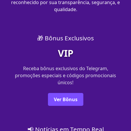
reconhecido por sua transparência, segurança, e
qualidade.
🎁 Bônus Exclusivos
VIP
Receba bônus exclusivos do Telegram,
promoções especiais e códigos promocionais
únicos!
Ver Bônus
📢 Notícias em Tempo Real