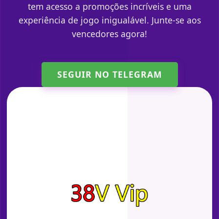
tem acesso a promoções incríveis e uma
experiência de jogo inigualável. Junte-se aos
vencedores agora!
SEGUIR NO TELEGRAM