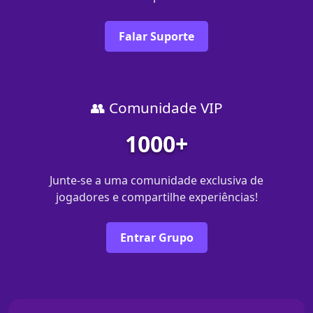
Falar Suporte
👥 Comunidade VIP
1000+
Junte-se a uma comunidade exclusiva de
jogadores e compartilhe experiências!
Entrar Grupo