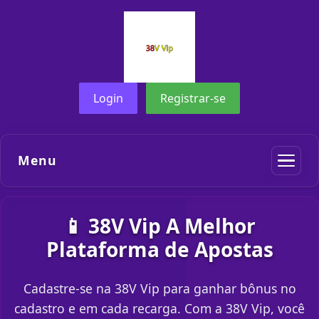
Login
Registrar-se
Menu
📱 38V Vip A Melhor
Plataforma de Apostas
Cadastre-se na 38V Vip para ganhar bônus no
cadastro e em cada recarga. Com a 38V Vip, você