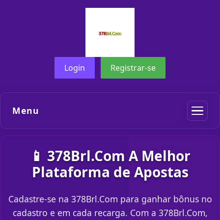
Login
Registrar-se
Menu
📱 378Brl.Com A Melhor
Plataforma de Apostas
Cadastre-se na 378Brl.Com para ganhar bônus no
cadastro e em cada recarga. Com a 378Brl.Com,