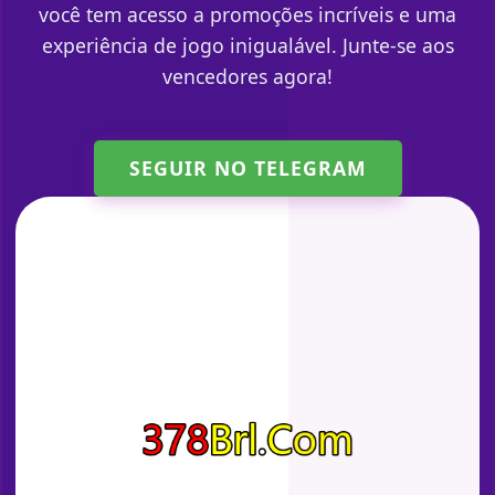
você tem acesso a promoções incríveis e uma
experiência de jogo inigualável. Junte-se aos
vencedores agora!
SEGUIR NO TELEGRAM