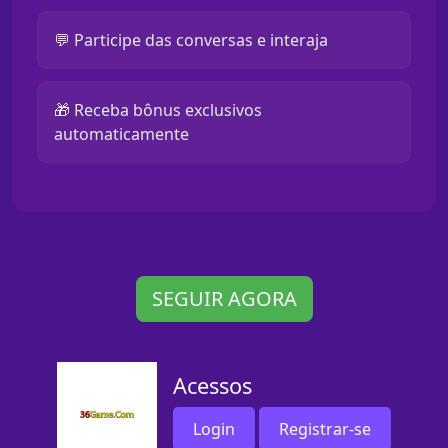
💬 Participe das conversas e interaja
🎁 Receba bônus exclusivos
automaticamente
SEGUIR AGORA
Acessos
Login
Registrar-se