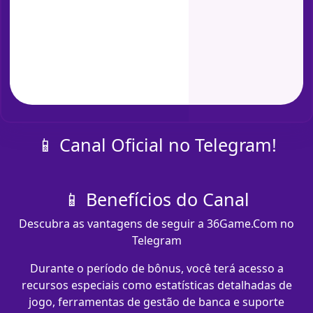
📱 Canal Oficial no Telegram!
📱 Benefícios do Canal
Descubra as vantagens de seguir a 36Game.Com no
Telegram
Durante o período de bônus, você terá acesso a
recursos especiais como estatísticas detalhadas de
jogo, ferramentas de gestão de banca e suporte