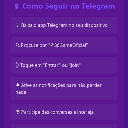
📱 Como Seguir no Telegram
📱 Baixe o app Telegram no seu dispositivo
🔍 Procure por "@36GameOficial"
👆 Toque em "Entrar" ou "Join"
🔔 Ative as notificações para não perder
nada
💬 Participe das conversas e interaja