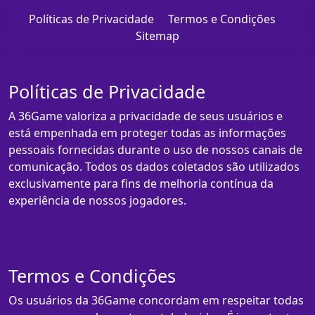
Políticas de Privacidade
Termos e Condições
Sitemap
Políticas de Privacidade
A 36Game valoriza a privacidade de seus usuários e
está empenhada em proteger todas as informações
pessoais fornecidas durante o uso de nossos canais de
comunicação. Todos os dados coletados são utilizados
exclusivamente para fins de melhoria contínua da
experiência de nossos jogadores.
Termos e Condições
Os usuários da 36Game concordam em respeitar todas