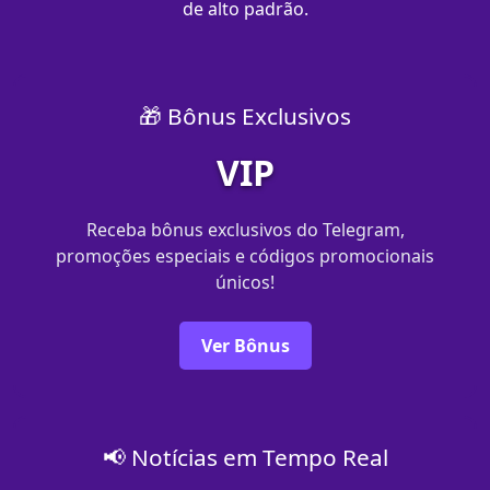
de alto padrão.
🎁 Bônus Exclusivos
VIP
Receba bônus exclusivos do Telegram,
promoções especiais e códigos promocionais
únicos!
Ver Bônus
📢 Notícias em Tempo Real