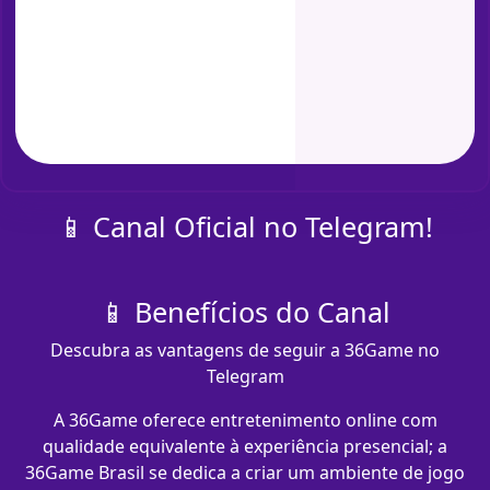
📱 Canal Oficial no Telegram!
📱 Benefícios do Canal
Descubra as vantagens de seguir a 36Game no
Telegram
A 36Game oferece entretenimento online com
qualidade equivalente à experiência presencial; a
36Game Brasil se dedica a criar um ambiente de jogo