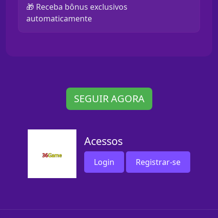
🎁 Receba bônus exclusivos
automaticamente
SEGUIR AGORA
Acessos
Login
Registrar-se