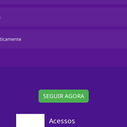
a
aticamente
SEGUIR AGORA
Acessos