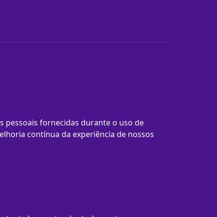
s pessoais fornecidas durante o uso de
elhoria contínua da experiência de nossos