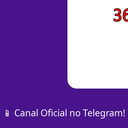
📱 Canal Oficial no Telegram!