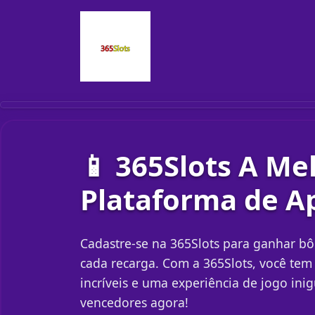
📱 365Slots A Me
Plataforma de A
Cadastre-se na 365Slots para ganhar b
cada recarga. Com a 365Slots, você te
incríveis e uma experiência de jogo inig
vencedores agora!