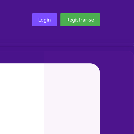
Login
Registrar-se