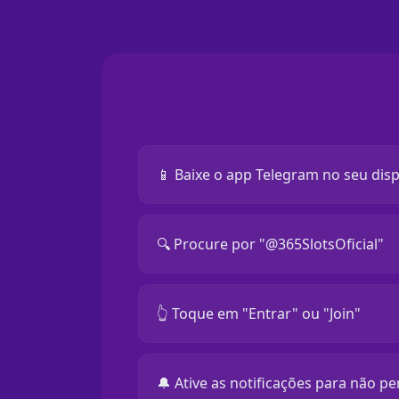
📱 Baixe o app Telegram no seu disp
🔍 Procure por "@365SlotsOficial"
👆 Toque em "Entrar" ou "Join"
🔔 Ative as notificações para não p