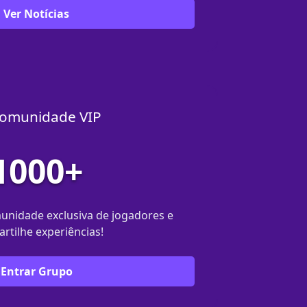
Ver Notícias
Comunidade VIP
1000+
unidade exclusiva de jogadores e
rtilhe experiências!
Entrar Grupo