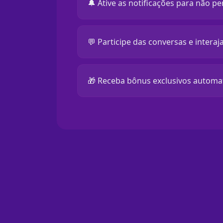
🔔 Ative as notificações para não p
💬 Participe das conversas e interaj
🎁 Receba bônus exclusivos autom