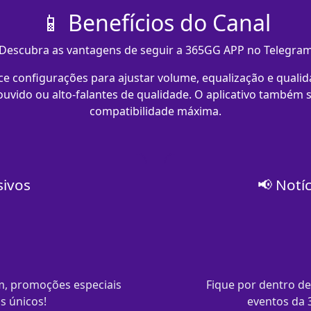
📱 Benefícios do Canal
Descubra as vantagens de seguir a 365GG APP no Telegra
ece configurações para ajustar volume, equalização e qualid
vido ou alto-falantes de qualidade. O aplicativo também 
compatibilidade máxima.
sivos
📢 Notí
m, promoções especiais
Fique por dentro d
s únicos!
eventos da 