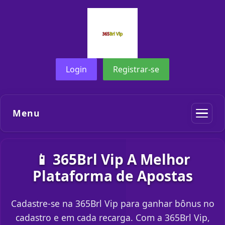
Login
Registrar-se
Menu
📱 365Brl Vip A Melhor
Plataforma de Apostas
Cadastre-se na 365Brl Vip para ganhar bônus no
cadastro e em cada recarga. Com a 365Brl Vip,