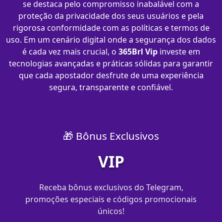
se destaca pelo compromisso inabalável com a
proteção da privacidade dos seus usuários e pela
rigorosa conformidade com as políticas e termos de
uso. Em um cenário digital onde a segurança dos dados
é cada vez mais crucial, o
365Brl Vip
investe em
tecnologias avançadas e práticas sólidas para garantir
que cada apostador desfrute de uma experiência
segura, transparente e confiável.
🎁 Bônus Exclusivos
VIP
Receba bônus exclusivos do Telegram,
promoções especiais e códigos promocionais
únicos!