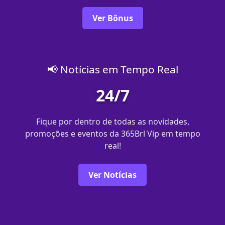
Ver Bônus
📢 Notícias em Tempo Real
24/7
Fique por dentro de todas as novidades,
promoções e eventos da 365Brl Vip em tempo
real!
Ver Notícias