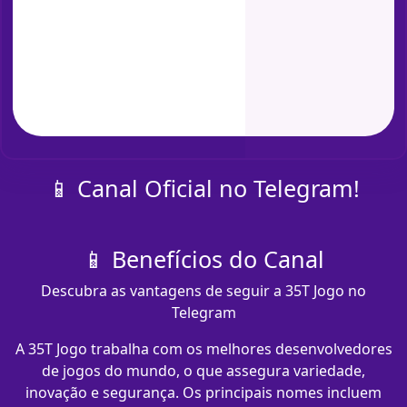
📱 Canal Oficial no Telegram!
📱 Benefícios do Canal
Descubra as vantagens de seguir a 35T Jogo no
Telegram
A 35T Jogo trabalha com os melhores desenvolvedores
de jogos do mundo, o que assegura variedade,
inovação e segurança. Os principais nomes incluem