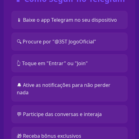
📱 Baixe o app Telegram no seu dispositivo
🔍 Procure por "@35T JogoOficial"
👆 Toque em "Entrar" ou "Join"
🔔 Ative as notificações para não perder
nada
💬 Participe das conversas e interaja
🎁 Receba bônus exclusivos