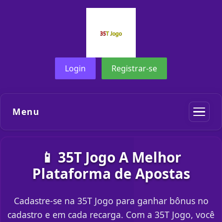
Login
Registrar-se
Menu
📱 35T Jogo A Melhor
Plataforma de Apostas
Cadastre-se na 35T Jogo para ganhar bônus no
cadastro e em cada recarga. Com a 35T Jogo, você