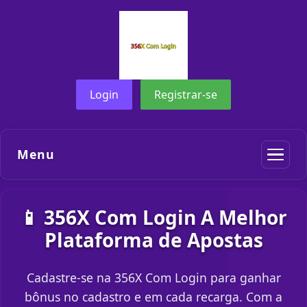
Login
Registrar-se
Menu
📱 356X Com Login A Melhor
Plataforma de Apostas
Cadastre-se na 356X Com Login para ganhar
bônus no cadastro e em cada recarga. Com a