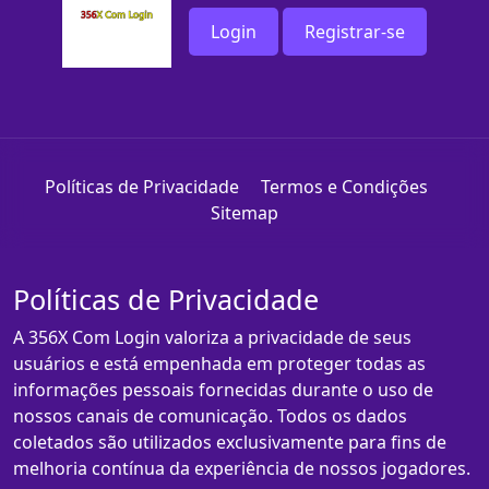
Login
Registrar-se
Políticas de Privacidade
Termos e Condições
Sitemap
Políticas de Privacidade
A 356X Com Login valoriza a privacidade de seus
usuários e está empenhada em proteger todas as
informações pessoais fornecidas durante o uso de
nossos canais de comunicação. Todos os dados
coletados são utilizados exclusivamente para fins de
melhoria contínua da experiência de nossos jogadores.