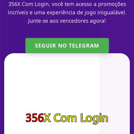
356X Com Login, você tem acesso a promoções
incríveis e uma experiência de jogo inigualável.
Junte-se aos vencedores agora!
SEGUIR NO TELEGRAM