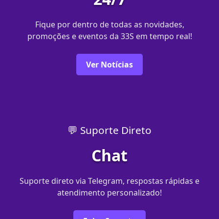
Fique por dentro de todas as novidades,
promoções e eventos da 33S em tempo real!
Ver Notícias
💬 Suporte Direto
Chat
Suporte direto via Telegram, respostas rápidas e
atendimento personalizado!