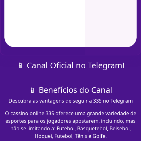
📱 Canal Oficial no Telegram!
📱 Benefícios do Canal
Descubra as vantagens de seguir a 33S no Telegram
O cassino online 33S oferece uma grande variedade de
esportes para os jogadores apostarem, incluindo, mas
não se limitando a: Futebol, Basquetebol, Beisebol,
Hóquei, Futebol, Tênis e Golfe.