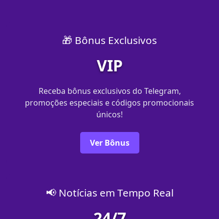
🎁 Bônus Exclusivos
VIP
Receba bônus exclusivos do Telegram,
promoções especiais e códigos promocionais
únicos!
Ver Bônus
📢 Notícias em Tempo Real
24/7