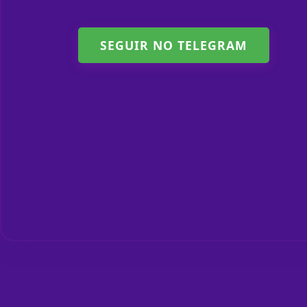
SEGUIR NO TELEGRAM