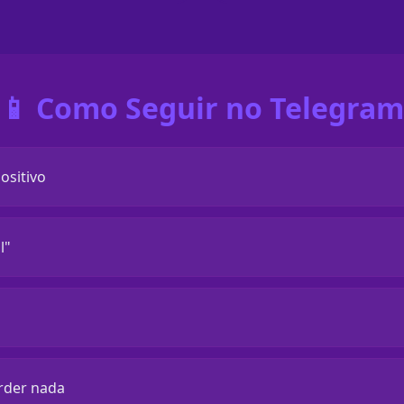
📱 Como Seguir no Telegram
ositivo
l"
erder nada