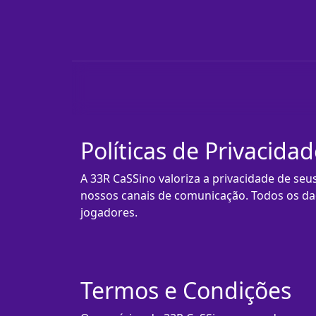
Políticas de Privacida
A 33R CaSSino valoriza a privacidade de se
nossos canais de comunicação. Todos os dad
jogadores.
Termos e Condições