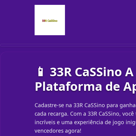
📱 33R CaSSino A
Plataforma de A
Cadastre-se na 33R CaSSino para ganha
cada recarga. Com a 33R CaSSino, você
incríveis e uma experiência de jogo inig
vencedores agora!