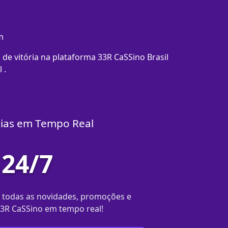
m
de vitória na plataforma 33R CaSSino Brasil
 .
cias em Tempo Real
24/7
e todas as novidades, promoções e
33R CaSSino em tempo real!