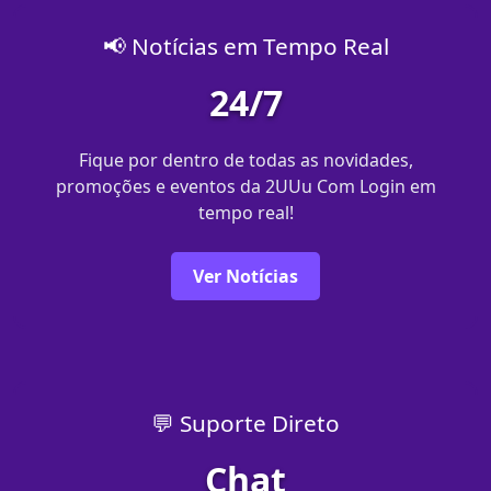
📢 Notícias em Tempo Real
24/7
Fique por dentro de todas as novidades,
promoções e eventos da 2UUu Com Login em
tempo real!
Ver Notícias
💬 Suporte Direto
Chat