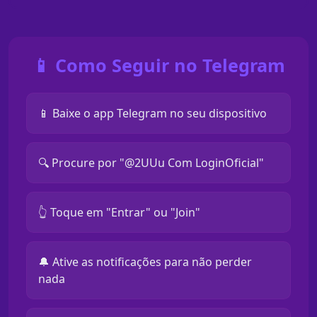
📱 Como Seguir no Telegram
📱 Baixe o app Telegram no seu dispositivo
🔍 Procure por "@2UUu Com LoginOficial"
👆 Toque em "Entrar" ou "Join"
🔔 Ative as notificações para não perder
nada