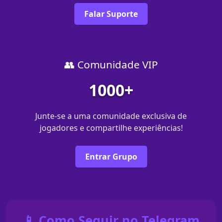
Falar Suporte
👥 Comunidade VIP
1000+
Junte-se a uma comunidade exclusiva de
jogadores e compartilhe experiências!
Entrar Grupo
📱 Como Seguir no Telegram