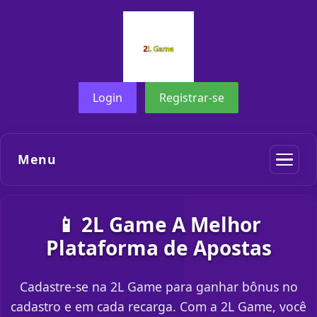
Login
Registrar-se
Menu
📱 2L Game A Melhor
Plataforma de Apostas
Cadastre-se na 2L Game para ganhar bônus no
cadastro e em cada recarga. Com a 2L Game, você