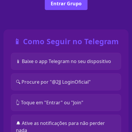
Entrar Grupo
📱 Como Seguir no Telegram
📱 Baixe o app Telegram no seu dispositivo
🔍 Procure por "@2JJ LoginOficial"
👆 Toque em "Entrar" ou "Join"
🔔 Ative as notificações para não perder
nada