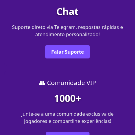
Chat
Suporte direto via Telegram, respostas rápidas e
atendimento personalizado!
Falar Suporte
👥 Comunidade VIP
1000+
Junte-se a uma comunidade exclusiva de
jogadores e compartilhe experiências!