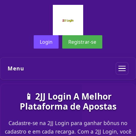
Login
Registrar-se
Menu
📱 2JJ Login A Melhor
Plataforma de Apostas
Cadastre-se na 2JJ Login para ganhar bônus no
cadastro e em cada recarga. Com a 2JJ Login, você