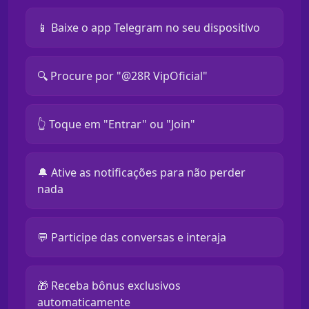
📱 Baixe o app Telegram no seu dispositivo
🔍 Procure por "@28R VipOficial"
👆 Toque em "Entrar" ou "Join"
🔔 Ative as notificações para não perder
nada
💬 Participe das conversas e interaja
🎁 Receba bônus exclusivos
automaticamente