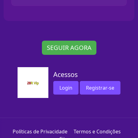
SEGUIR AGORA
Acessos
Login
Registrar-se
Políticas de Privacidade
Termos e Condições