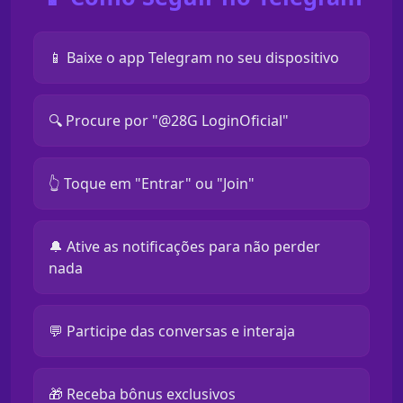
📱 Baixe o app Telegram no seu dispositivo
🔍 Procure por "@28G LoginOficial"
👆 Toque em "Entrar" ou "Join"
🔔 Ative as notificações para não perder
nada
💬 Participe das conversas e interaja
🎁 Receba bônus exclusivos