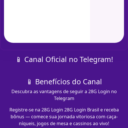
📱 Canal Oficial no Telegram!
📱 Benefícios do Canal
Descubra as vantagens de seguir a 28G Login no
Telegram
Registre-se na 28G Login 28G Login Brasil e receba
bônus — comece sua jornada vitoriosa com caça-
níqueis, jogos de mesa e cassinos ao vivo!