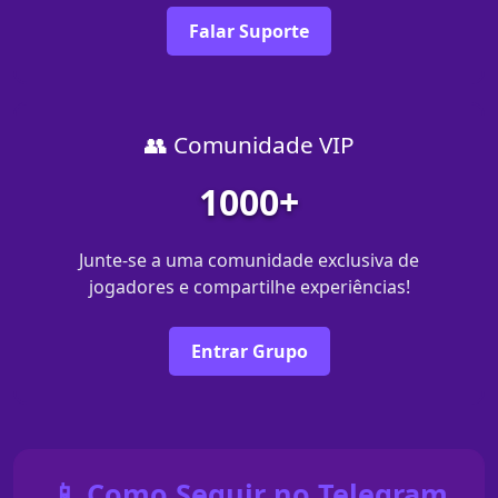
Falar Suporte
👥 Comunidade VIP
1000+
Junte-se a uma comunidade exclusiva de
jogadores e compartilhe experiências!
Entrar Grupo
📱 Como Seguir no Telegram