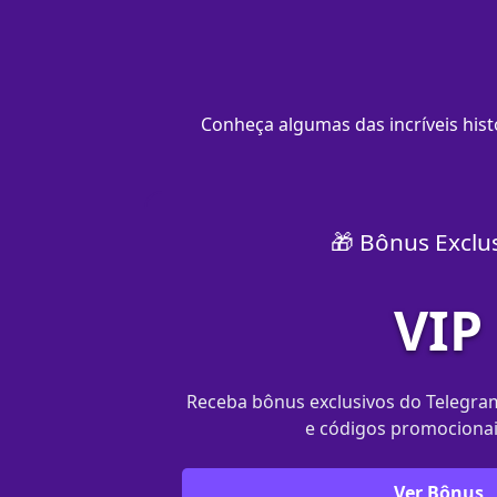
Conheça algumas das incríveis his
🎁 Bônus Exclu
VIP
Receba bônus exclusivos do Telegra
e códigos promocionai
Ver Bônus