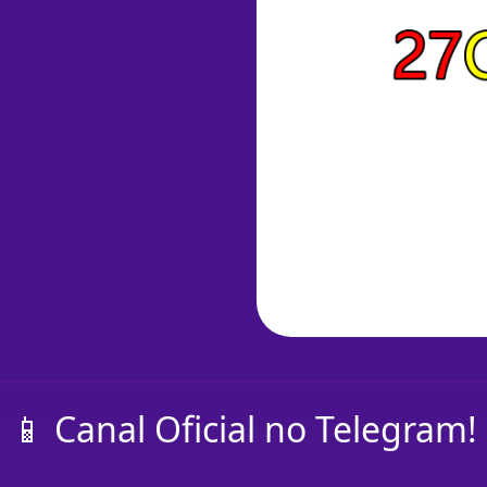
📱 Canal Oficial no Telegram!