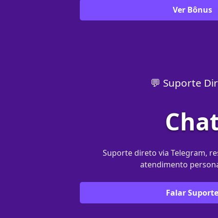
Ver Bônus
💬 Suporte Di
Cha
Suporte direto via Telegram, r
atendimento persona
Falar Suport