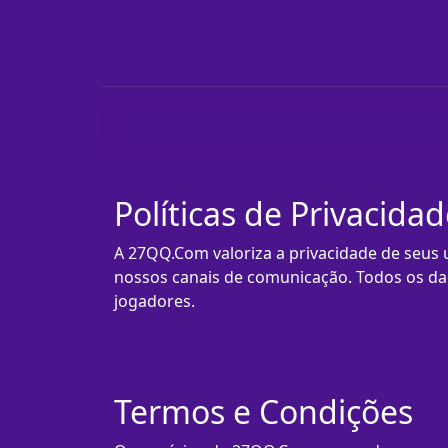
Políticas de Privacida
A 27QQ.Com valoriza a privacidade de seus
nossos canais de comunicação. Todos os dad
jogadores.
Termos e Condições