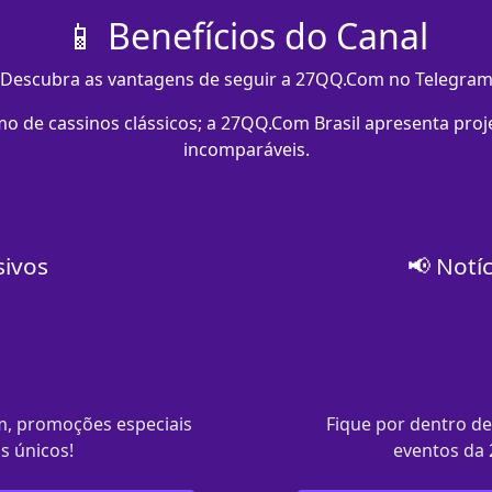
📱 Benefícios do Canal
Descubra as vantagens de seguir a 27QQ.Com no Telegra
o de cassinos clássicos; a 27QQ.Com Brasil apresenta proje
incomparáveis.
sivos
📢 Notí
m, promoções especiais
Fique por dentro d
s únicos!
eventos da