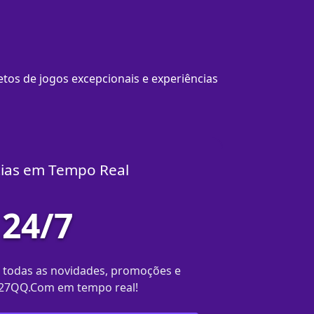
m
tos de jogos excepcionais e experiências
cias em Tempo Real
24/7
e todas as novidades, promoções e
 27QQ.Com em tempo real!