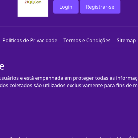
Login
Registrar-se
Políticas de Privacidade
Termos e Condições
Sitemap
de
 usuários e está empenhada em proteger todas as informaç
os coletados são utilizados exclusivamente para fins de m