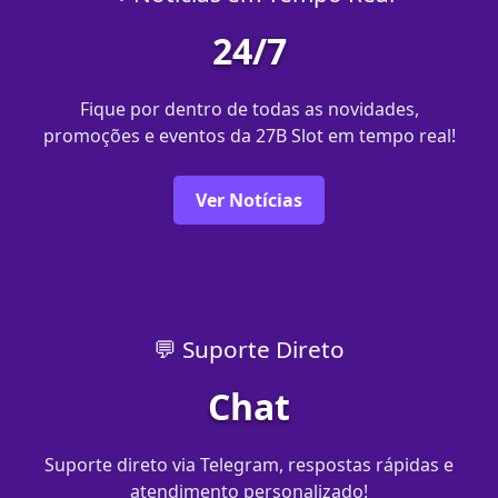
24/7
Fique por dentro de todas as novidades,
promoções e eventos da 27B Slot em tempo real!
Ver Notícias
💬 Suporte Direto
Chat
Suporte direto via Telegram, respostas rápidas e
atendimento personalizado!